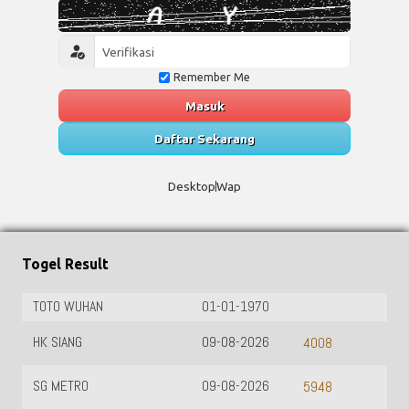
Remember Me
Masuk
Daftar Sekarang
Desktop
Wap
Togel Result
TOTO WUHAN
01-01-1970
HK SIANG
09-08-2026
4008
SG METRO
09-08-2026
5948