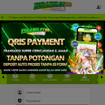
NSLOT88 Agen Judi Slot Online Terbaik Dan Terpercaya Dikalangan Situs Judi Online Indonesia Dan S
TOGEL
SLOT
LIVE CASINO
SPORT
ARCADE
SABU