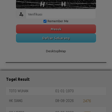
Remember Me
Masuk
Daftar Sekarang
Desktop
Wap
Togel Result
TOTO WUHAN
01-01-1970
HK SIANG
08-08-2026
2476